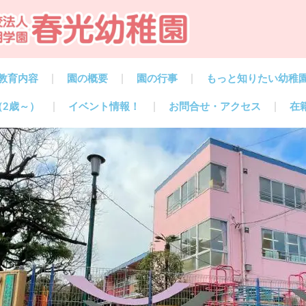
教育内容
園の概要
園の行事
もっと知りたい幼稚
（2歳～）
イベント情報！
お問合せ・アクセス
在