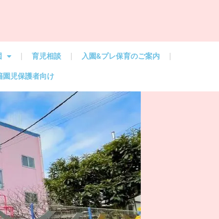
園
育児相談
入園&プレ保育のご案内
籍園児保護者向け